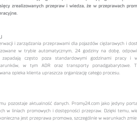
ysięcy zrealizowanych przepraw i wiedza, że w przeprawach promo
eracyjne.
u
rwacji i zarządzania przeprawami dla pojazdów ciężarowych i d
lizowane w trybie automatycznym, 24 godziny na dobę, odpowi
e zapadają często poza standardowymi godzinami pracy i w
 warunków, w tym ADR oraz transporty ponadgabarytowe. T
wana opieka klienta upraszcza organizację całego procesu.
 pozostaje aktualność danych. Promy24.com jako jedyny portal w
w liniach promowych i dostępności przepraw. Dzięki temu, wiel
 konieczna jest przeprawa promowa, szczególnie w warunkach zmi