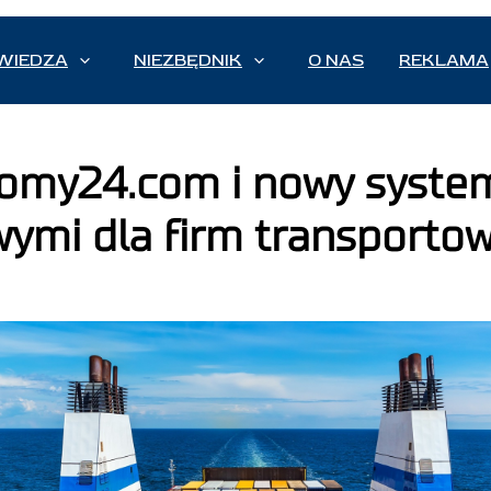
WIEDZA
NIEZBĘDNIK
O NAS
REKLAMA
Promy24.com i nowy syste
mi dla firm transporto