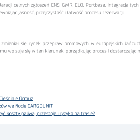
acji celnych zgłoszeń ENS, GMR, ELO, Portbase. Integracja tych 
niając jasność, przejrzystość i łatwość procesu rezerwacji.
k zmieniał się rynek przepraw promowych w europejskich łańcuc
mu wpisuje się w ten kierunek, porządkując proces i dostarczając 
 Cieśninie Ormuz
ików we flocie CARGOUNIT
yć koszty paliwa, przestoje i ryzyko na trasie?