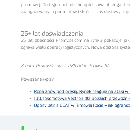
promowej. Do tego dochodzi kompleksowa obsługa deklar
zaangażowanych podmiotów i skrócić czas dostawy, zapew
25+ lat doświadczenia
25 lat obecności Promy24.com na rynku pokazuje, ja
ogniwa wielu operacji logistycznych. Nowa odsłona syste
Źródło: Promy24.com / PKS Gdańsk Oliwa SA
Powiązane wpisy:
Ropa znów pod presją. Rynek reaguje na ataki w
100. lokomotywa Vectron dla polskich przewoźn
Opony letnie CEAT w firmowej flocie – jak ogranicz