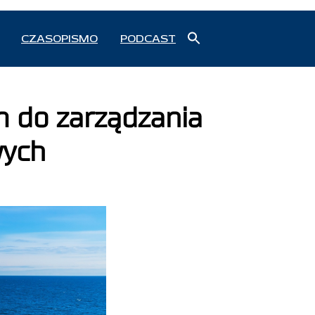
Search
CZASOPISMO
PODCAST
for:
Search Button
m do zarządzania
wych