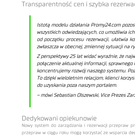
Transparentność cen i szybka rezerwa
Istotą modelu działania Promy24.com pozos
wszystkich odwiedzających, co umożliwia ich
od początku procesu rezerwacji, ułatwia ko
zwłaszcza w obecnej, zmiennej sytuacji na ry
Z perspektywy 25 lat widać wyraźnie, że naj
połączenie aktualnej informacji, sprawnego 
koncentrujemy rozwój naszego systemu. Poza 
To dzięki wieloletnim relacjom, klienci kor
do uzyskania poza naszym portalem.
– mówi Sebastian Olszewski, Vice Prezes Za
Dedykowani opiekunowie
Nowy system do zarządzania i rezerwacji przepraw p
przepraw w ciągu roku mogą korzystać ze wsparcia ded