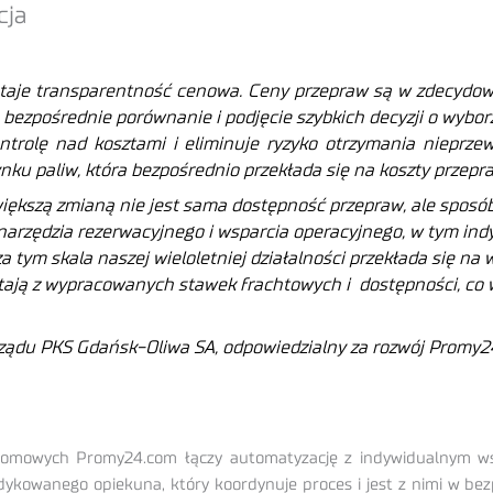
cja
taje transparentność cenowa. Ceny przepraw są w zdecydowa
 bezpośrednie porównanie i podjęcie szybkich decyzji o wybo
ntrolę nad kosztami i eliminuje ryzyko otrzymania nieprzew
nku paliw, która bezpośrednio przekłada się na koszty przepr
większą zmianą nie jest sama dostępność przepraw, ale sposób 
narzędzia rezerwacyjnego i wsparcia operacyjnego, w tym indy
tym skala naszej wieloletniej działalności przekłada się na
zystają z wypracowanych stawek frachtowych i dostępności, co
rządu PKS Gdańsk-Oliwa SA, odpowiedzialny za rozwój Promy2
romowych Promy24.com łączy automatyzację z indywidualnym wsp
ykowanego opiekuna, który koordynuje proces i jest z nimi w b