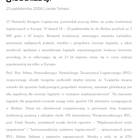
25 października, 2006 | Janiak Tomasz
23 Niemiecki Kongres Logistyczny potwierdził pozycję lidera na rynku konferencji
logistycznych w Europie. W dniach 18 – 20 października br. do Berlina przybyło aż 3
000 gości z 43 krajów. Rozmach konferencji, interesująca tematyka wykładów,
prezentacja najlepszych praktyk, trendów i perspektyw rozwoju logistyki, a także
możliwość spotkania z menedżerami logistyki reprezentującymi światowe koncerny
powodują, że ta odbywająca się od 23 lat impreza cieszy się w coraz większą
popularnością nie tylko w Europie.
Prof. Peer Witten, Przewodniczący Niemieckiego Towarzystwa Logistycznego (BVL)
rozpoczynając obrady kongresu podkreślił między innymi, że "Logistyka stwarza
warunki dla sprawnie funkcjonującej gospodarki światowej, natomiast globalizacja jest
siłą napędową dla rozwoju logistyki w wymiarze międzynarodowym". Na znaczenie
logistyki dla gospodarki zwracało uwagę wielu spośród 130 referentów występujących
w Berlinie. Temat ten zdominował zorganizowaną w pierwszym dniu kongresu
konferencję prasową z udziałem około 100 dziennikarzy. Wiceprzewodniczący BVL,
prof. Frank Straube, przedstawił wyniki dwóch raportów – "Międzynarodowe rynki
zaopatrzenia" i "Internacjonalizacja systemów logistycznych" – opracowanych przez
BVL, Kühne Stiftung i partnerów zagranicznych. Wynika z nich, że aż 63%