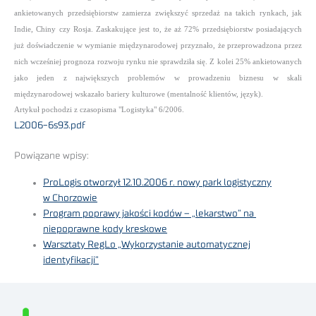
ankietowanych przedsiębiorstw zamierza zwiększyć sprzedaż na takich rynkach, jak
Indie, Chiny czy Rosja. Zaskakujące jest to, że aż 72% przedsiębiorstw posiadających
już doświadczenie w wymianie międzynarodowej przyznało, że przeprowadzona przez
nich wcześniej prognoza rozwoju rynku nie sprawdziła się. Z kolei 25% ankietowanych
jako jeden z największych problemów w prowadzeniu biznesu w skali
międzynarodowej wskazało bariery kulturowe (mentalność klientów, język).
Artykuł pochodzi z czasopisma "Logistyka" 6/2006.
L2006-6s93.pdf
Powiązane wpisy:
ProLogis otworzył 12.10.2006 r. nowy park logistyczny
w Chorzowie
Program poprawy jakości kodów – „lekarstwo” na
niepoprawne kody kreskowe
Warsztaty RegLo „Wykorzystanie automatycznej
identyfikacji”