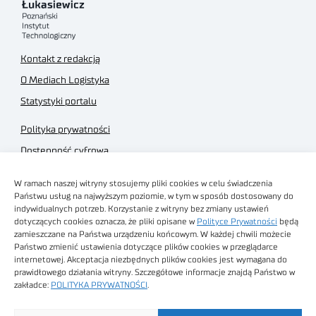
Kontakt z redakcją
O Mediach Logistyka
Statystyki portalu
Polityka prywatności
Dostępność cyfrowa
Regulamin Portalu
W ramach naszej witryny stosujemy pliki cookies w celu świadczenia
Regulamin sklepu
Państwu usług na najwyższym poziomie, w tym w sposób dostosowany do
indywidualnych potrzeb. Korzystanie z witryny bez zmiany ustawień
dotyczących cookies oznacza, że pliki opisane w
Polityce Prywatności
będą
zamieszczane na Państwa urządzeniu końcowym. W każdej chwili możecie
Państwo zmienić ustawienia dotyczące plików cookies w przeglądarce
internetowej. Akceptacja niezbędnych plików cookies jest wymagana do
Obrazy stockowe
prawidłowego działania witryny. Szczegółowe informacje znajdą Państwo w
autorstwa
zakładce:
POLITYKA PRYWATNOŚCI
.
Sieć Badawcza Łukasiewicz - Poznański Instytut