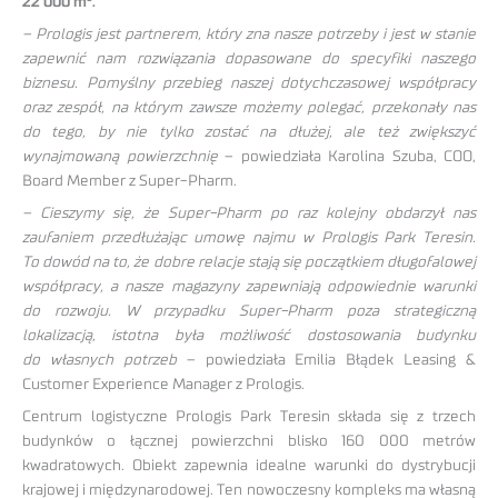
22 000 m².
– Prologis jest partnerem, który zna nasze potrzeby i jest w stanie
zapewnić nam rozwiązania dopasowane do specyfiki naszego
biznesu. Pomyślny przebieg naszej dotychczasowej współpracy
oraz zespół, na którym zawsze możemy polegać, przekonały nas
do tego, by nie tylko zostać na dłużej, ale też zwiększyć
wynajmowaną powierzchnię
– powiedziała Karolina Szuba, COO,
Board Member z Super-Pharm.
– Cieszymy się, że Super-Pharm po raz kolejny obdarzył nas
zaufaniem przedłużając umowę najmu w Prologis Park Teresin.
To dowód na to, że dobre relacje stają się początkiem długofalowej
współpracy, a nasze magazyny zapewniają odpowiednie warunki
do rozwoju. W przypadku Super-Pharm poza strategiczną
lokalizacją, istotna była możliwość dostosowania budynku
do własnych potrzeb
– powiedziała Emilia Błądek Leasing &
Customer Experience Manager z Prologis.
Centrum logistyczne Prologis Park Teresin składa się z trzech
budynków o łącznej powierzchni blisko 160 000 metrów
kwadratowych. Obiekt zapewnia idealne warunki do dystrybucji
krajowej i międzynarodowej. Ten nowoczesny kompleks ma własną