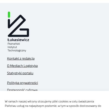
Kontakt z redakcją
O Mediach Logistyka
Statystyki portalu
Polityka prywatności
Dostępność cyfrowa
Regulamin Portalu
W ramach naszej witryny stosujemy pliki cookies w celu świadczenia
Regulamin sklepu
Państwu usług na najwyższym poziomie, w tym w sposób dostosowany do