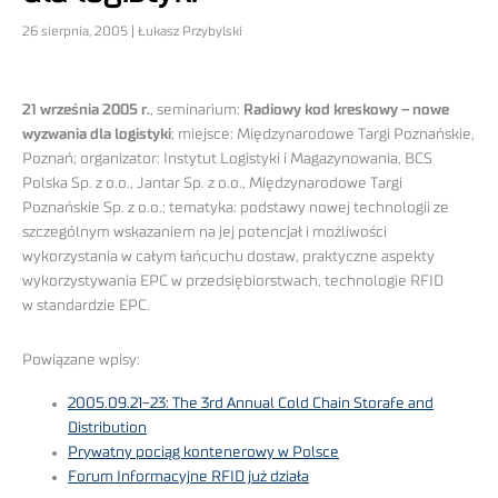
26 sierpnia, 2005 | Łukasz Przybylski
21 września 2005 r.
, seminarium:
Radiowy kod kreskowy – nowe
wyzwania dla logistyki
; miejsce: Międzynarodowe Targi Poznańskie,
Poznań; organizator: Instytut Logistyki i Magazynowania, BCS
Polska Sp. z o.o., Jantar Sp. z o.o., Międzynarodowe Targi
Poznańskie Sp. z o.o.; tematyka: podstawy nowej technologii ze
szczególnym wskazaniem na jej potencjał i możliwości
wykorzystania w całym łańcuchu dostaw, praktyczne aspekty
wykorzystywania EPC w przedsiębiorstwach, technologie RFID
w standardzie EPC.
Powiązane wpisy:
2005.09.21-23: The 3rd Annual Cold Chain Storafe and
Distribution
Prywatny pociąg kontenerowy w Polsce
Forum Informacyjne RFID już działa