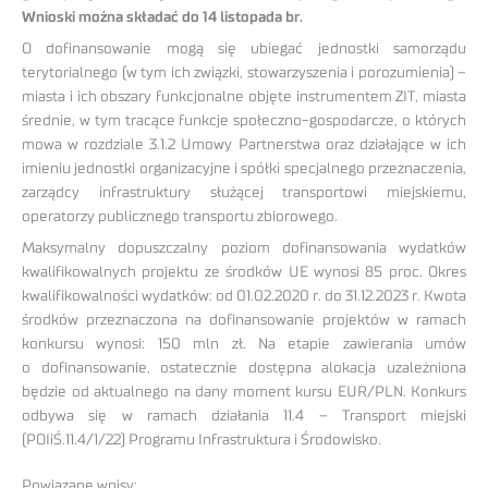
Wnioski można składać do 14 listopada br.
O dofinansowanie mogą się ubiegać jednostki samorządu
terytorialnego (w tym ich związki, stowarzyszenia i porozumienia) –
miasta i ich obszary funkcjonalne objęte instrumentem ZIT, miasta
średnie, w tym tracące funkcje społeczno-gospodarcze, o których
mowa w rozdziale 3.1.2 Umowy Partnerstwa oraz działające w ich
imieniu jednostki organizacyjne i spółki specjalnego przeznaczenia,
zarządcy infrastruktury służącej transportowi miejskiemu,
operatorzy publicznego transportu zbiorowego.
Maksymalny dopuszczalny poziom dofinansowania wydatków
kwalifikowalnych projektu ze środków UE wynosi 85 proc. Okres
kwalifikowalności wydatków: od 01.02.2020 r. do 31.12.2023 r. Kwota
środków przeznaczona na dofinansowanie projektów w ramach
konkursu wynosi: 150 mln zł. Na etapie zawierania umów
o dofinansowanie, ostatecznie dostępna alokacja uzależniona
będzie od aktualnego na dany moment kursu EUR/PLN. Konkurs
odbywa się w ramach działania 11.4 – Transport miejski
(POIiŚ.11.4/1/22) Programu Infrastruktura i Środowisko.
Powiązane wpisy: