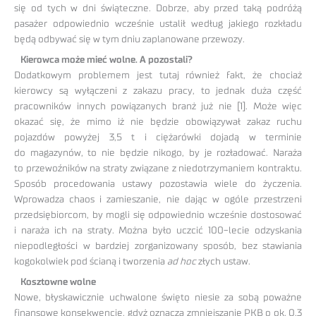
się od tych w dni świąteczne. Dobrze, aby przed taką podróżą
pasażer odpowiednio wcześnie ustalił według jakiego rozkładu
będą odbywać się w tym dniu zaplanowane przewozy.
Kierowca może mieć wolne. A pozostali?
Dodatkowym problemem jest tutaj również fakt, że chociaż
kierowcy są wyłączeni z zakazu pracy, to jednak duża część
pracowników innych powiązanych branż już nie [1]. Może więc
okazać się, że mimo iż nie będzie obowiązywał zakaz ruchu
pojazdów powyżej 3,5 t i ciężarówki dojadą w terminie
do magazynów, to nie będzie nikogo, by je rozładować. Naraża
to przewoźników na straty związane z niedotrzymaniem kontraktu.
Sposób procedowania ustawy pozostawia wiele do życzenia.
Wprowadza chaos i zamieszanie, nie dając w ogóle przestrzeni
przedsiębiorcom, by mogli się odpowiednio wcześnie dostosować
i naraża ich na straty. Można było uczcić 100-lecie odzyskania
niepodległości w bardziej zorganizowany sposób, bez stawiania
kogokolwiek pod ścianą i tworzenia
ad hoc
złych ustaw.
Kosztowne wolne
Nowe, błyskawicznie uchwalone święto niesie za sobą poważne
finansowe konsekwencje, gdyż oznacza zmniejszanie PKB o ok. 0,3