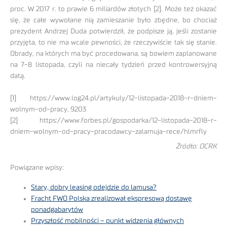
proc. W 2017 r. to prawie 6 miliardów złotych [2]. Może też okazać
się, że całe wywołane nią zamieszanie było zbędne, bo chociaż
prezydent Andrzej Duda potwierdził, że podpisze ją, jeśli zostanie
przyjęta, to nie ma wcale pewności, że rzeczywiście tak się stanie.
Obrady, na których ma być procedowana, są bowiem zaplanowane
na 7-8 listopada, czyli na niecały tydzień przed kontrowersyjną
datą.
[1] https://www.log24.pl/artykuly/12-listopada-2018-r-dniem-
wolnym-od-pracy, 9203
[2] https://www.forbes.pl/gospodarka/12-listopada-2018-r-
dniem-wolnym-od-pracy-pracodawcy-zalamuja-rece/hlmrfly
Żródło: OCRK
Powiązane wpisy:
Stary, dobry leasing odejdzie do lamusa?
Fracht FWO Polska zrealizował ekspresową dostawę
ponadgabarytów
Przyszłość mobilności – punkt widzenia głównych