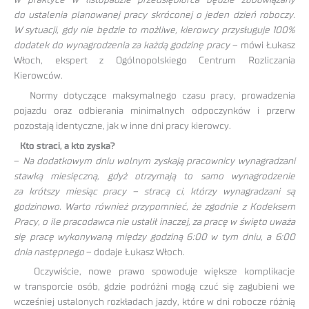
do ustalenia planowanej pracy skróconej o jeden dzień roboczy.
W sytuacji, gdy nie będzie to możliwe, kierowcy przysługuje 100%
dodatek do wynagrodzenia za każdą godzinę pracy
– mówi Łukasz
Włoch, ekspert z Ogólnopolskiego Centrum Rozliczania
Kierowców.
Normy dotyczące maksymalnego czasu pracy, prowadzenia
pojazdu oraz odbierania minimalnych odpoczynków i przerw
pozostają identyczne, jak w inne dni pracy kierowcy.
Kto straci, a kto zyska?
–
Na dodatkowym dniu wolnym zyskają pracownicy wynagradzani
stawką miesięczną, gdyż otrzymają to samo wynagrodzenie
za krótszy miesiąc pracy – stracą ci, którzy wynagradzani są
godzinowo. Warto również przypomnieć, że zgodnie z Kodeksem
Pracy, o ile pracodawca nie ustalił inaczej, za pracę w święto uważa
się pracę wykonywaną między godziną 6:00 w tym dniu, a 6:00
dnia następnego
– dodaje Łukasz Włoch.
Oczywiście, nowe prawo spowoduje większe komplikacje
w transporcie osób, gdzie podróżni mogą czuć się zagubieni we
wcześniej ustalonych rozkładach jazdy, które w dni robocze różnią