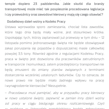
tempie dopiero 23 października. Jakie skutki dla branży
transportowej może mieć tak pospiesznie procedowana legislacja
i czy przewoźnicy oraz zawodowi kierowcy mają się czego obawiać?
Dodatkowy dzień wolny a Kodeks Pracy
Ustawa wprowadza sporo zamieszania, chociaż lista zawodów,
które tego dnia będą miały wolne, jest stosunkowo krótka.
Uspokajając tych, którzy zaplanowali już przewozy w tym dniu – 12
listopada pomimo jednorazowego święta nie będzie obowiązywał
zakaz poruszania się pojazdów o dopuszczalnej masie całkowitej
powyżej 3,5 tony. Również zgodnie z regulacjami Kodeksu Pracy,
praca w święto jest dozwolona dla pracowników zatrudnionych
w transporcie i komunikacji, zatem przedsiębiorcy transportowi nie
będą zmuszeni do zmiany planów związanych z terminami
dostarczenia wcześniej ustalonych ładunków. Czy to oznacza, że
nowe prawo nie będzie miało żadnego wpływu na pracę
i wynagrodzenie kierowców? Niezupełnie.
–
Pracodawca musi pamiętać, aby w przypadku pracy kierowcy
w nowo ustalone święto, zapewnić w zamian inny dzień wolny
od pracy w ciągu bieżącego okresu rozliczeniowego. Czyli
w praktyce w listopadzie przedsiębiorca będzie zobowiązany