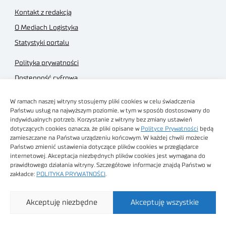
Kontakt z redakcją
O Mediach Logistyka
Statystyki portalu
Polityka prywatności
Dostępność cyfrowa
Regulamin Portalu
W ramach naszej witryny stosujemy pliki cookies w celu świadczenia
Regulamin sklepu
Państwu usług na najwyższym poziomie, w tym w sposób dostosowany do
indywidualnych potrzeb. Korzystanie z witryny bez zmiany ustawień
dotyczących cookies oznacza, że pliki opisane w
Polityce Prywatności
będą
zamieszczane na Państwa urządzeniu końcowym. W każdej chwili możecie
Państwo zmienić ustawienia dotyczące plików cookies w przeglądarce
internetowej. Akceptacja niezbędnych plików cookies jest wymagana do
Obrazy stockowe
prawidłowego działania witryny. Szczegółowe informacje znajdą Państwo w
autorstwa
zakładce:
POLITYKA PRYWATNOŚCI
.
Sieć Badawcza Łukasiewicz - Poznański Instytut
Akceptuję niezbędne
Akceptuję wszystkie
Technologiczny