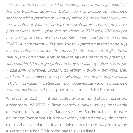
miasteczku lub na wsi – miał do swojego paczkomatu jak najbliżej.
Nie ma tygodnia, żeby nie trafiały do nas prośby od lokalnych
społeczności o paczkomat w nowej dzielnicy, na kolejnej ulicy, czy
też w kolejnej gminie. Dlatego nie zwalniamy i realizujemy nasz
plan rozwoju sieci – planując stawianie w 2021 roku 100 nowych
maszyn tygodniowo. Warto podkreślić, że kluczowi gracze na rynku
FMCG i e-commerce widzą przyszłość w paczkomatach i podpisują
z nami kolejne umowy. To pokazuje, że nasza strategia, którą
realizujemy od ponad 11 lat, sprawdza się i ma nadal duży potencjał.
Jako pionier i lider tego rynku chcemy rozwijać się także w Europie
– działamy w Wielkiej Brytanii, do której w tylko w tym roku trafi
od 1 do 2 tys. nowych maszyn. Widzimy, że kolejne kraje szukają
takich rozwiązań, zwłaszcza po doświadczeniach związanych
z pandemią koronawirusa
– powiedział prezes Rafał Brzoska.
W styczniu 2021 r. InPost zadebiutował na giełdzie Euronext
Amsterdam. W 2020 r. firma wdrożyła nową usługę nadawania
przesyłek przez aplikację. Nadaje się je w Paczkomatach InPost –
do innego Paczkomatu lub na wskazany adres domowy. Na paczce
nie trzeba naklejać żadnych etykiet, wystarczy wygenerowany
elektronicznie kod QR lub kod nadania w aplikacji.