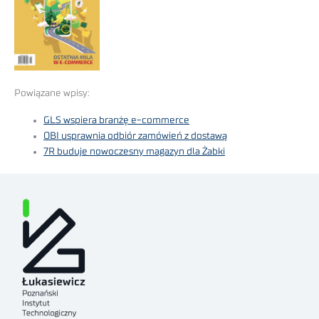
Powiązane wpisy:
GLS wspiera branżę e-commerce
OBI usprawnia odbiór zamówień z dostawą
7R buduje nowoczesny magazyn dla Żabki