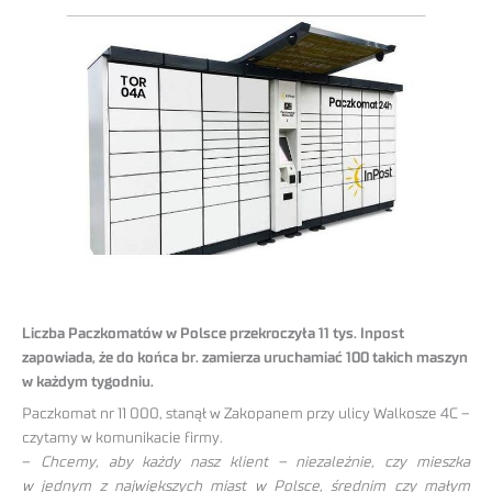
Liczba Paczkomatów w Polsce przekroczyła 11 tys. Inpost
zapowiada, że do końca br. zamierza uruchamiać 100 takich maszyn
w każdym tygodniu.
Paczkomat nr 11 000, stanął w Zakopanem przy ulicy Walkosze 4C –
czytamy w komunikacie firmy.
–
Chcemy, aby każdy nasz klient – niezależnie, czy mieszka
w jednym z największych miast w Polsce, średnim czy małym