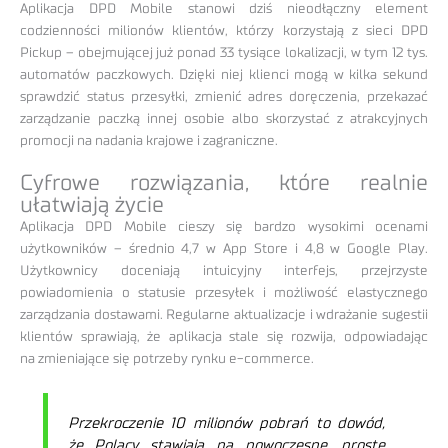
Aplikacja DPD Mobile stanowi dziś nieodłączny element
codzienności milionów klientów, którzy korzystają z sieci DPD
Pickup – obejmującej już ponad 33 tysiące lokalizacji, w tym 12 tys.
automatów paczkowych. Dzięki niej klienci mogą w kilka sekund
sprawdzić status przesyłki, zmienić adres doręczenia, przekazać
zarządzanie paczką innej osobie albo skorzystać z atrakcyjnych
promocji na nadania krajowe i zagraniczne.
Cyfrowe rozwiązania, które realnie
ułatwiają życie
Aplikacja DPD Mobile cieszy się bardzo wysokimi ocenami
użytkowników – średnio 4,7 w App Store i 4,8 w Google Play.
Użytkownicy doceniają intuicyjny interfejs, przejrzyste
powiadomienia o statusie przesyłek i możliwość elastycznego
zarządzania dostawami. Regularne aktualizacje i wdrażanie sugestii
klientów sprawiają, że aplikacja stale się rozwija, odpowiadając
na zmieniające się potrzeby rynku e-commerce.
Przekroczenie 10 milionów pobrań to dowód,
że Polacy stawiają na nowoczesne, proste