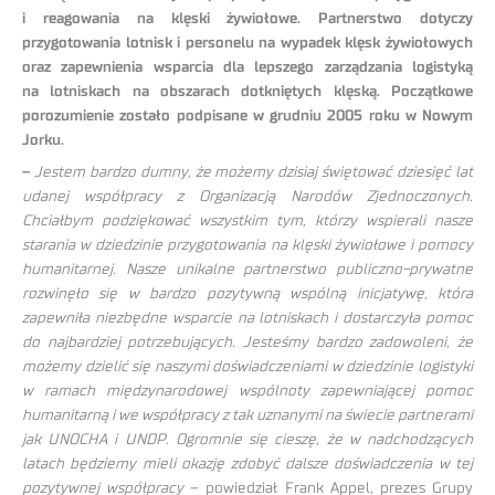
i reagowania na klęski żywiołowe. Partnerstwo dotyczy
przygotowania lotnisk i personelu na wypadek klęsk żywiołowych
oraz zapewnienia wsparcia dla lepszego zarządzania logistyką
na lotniskach na obszarach dotkniętych klęską. Początkowe
porozumienie zostało podpisane w grudniu 2005 roku w Nowym
Jorku.
–
Jestem bardzo dumny, że możemy dzisiaj świętować dziesięć lat
udanej współpracy z Organizacją Narodów Zjednoczonych.
Chciałbym podziękować wszystkim tym, którzy wspierali nasze
starania w dziedzinie przygotowania na klęski żywiołowe i pomocy
humanitarnej. Nasze unikalne partnerstwo publiczno-prywatne
rozwinęło się w bardzo pozytywną wspólną inicjatywę, która
zapewniła niezbędne wsparcie na lotniskach i dostarczyła pomoc
do najbardziej potrzebujących. Jesteśmy bardzo zadowoleni, że
możemy dzielić się naszymi doświadczeniami w dziedzinie logistyki
w ramach międzynarodowej wspólnoty zapewniającej pomoc
humanitarną i we współpracy z tak uznanymi na świecie partnerami
jak UNOCHA i UNDP. Ogromnie się cieszę, że w nadchodzących
latach będziemy mieli okazję zdobyć dalsze doświadczenia w tej
pozytywnej współpracy
– powiedział Frank Appel, prezes Grupy