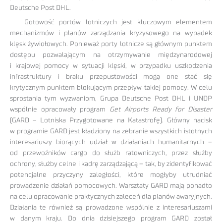
Deutsche Post DHL.
Gotowość portów lotniczych jest kluczowym elementem
mechanizmów i planów zarządzania kryzysowego na wypadek
klęsk żywiołowych. Ponieważ porty lotnicze są głównym punktem
dostępu pozwalającym na otrzymywanie międzynarodowej
i krajowej pomocy w sytuacji klęski, w przypadku uszkodzenia
infrastruktury i braku przepustowości mogą one stać się
krytycznym punktem blokującym przepływ takiej pomocy. W celu
sprostania tym wyzwaniom, Grupa Deutsche Post DHL i UNDP
wspólnie opracowały program
Get Airports Ready for Disaster
(GARD – Lotniska Przygotowane na Katastrofę). Główny nacisk
w programie GARD jest kładziony na zebranie wszystkich istotnych
interesariuszy biorących udział w działaniach humanitarnych –
od przewoźników cargo do służb ratowniczych, przez służby
ochrony, służby celne i kadrę zarządzającą – tak, by zidentyfikować
potencjalne przyczyny zaległości, które mogłyby utrudniać
prowadzenie działań pomocowych. Warsztaty GARD mają ponadto
na celu opracowanie praktycznych zaleceń dla planów awaryjnych.
Działania te również są prowadzone wspólnie z interesariuszami
w danym kraju. Do dnia dzisiejszego program GARD został