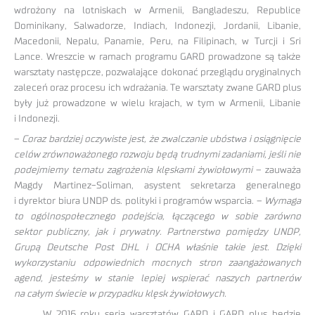
wdrożony na lotniskach w Armenii, Bangladeszu, Republice
Dominikany, Salwadorze, Indiach, Indonezji, Jordanii, Libanie,
Macedonii, Nepalu, Panamie, Peru, na Filipinach, w Turcji i Sri
Lance. Wreszcie w ramach programu GARD prowadzone są także
warsztaty następcze, pozwalające dokonać przeglądu oryginalnych
zaleceń oraz procesu ich wdrażania. Te warsztaty zwane GARD plus
były już prowadzone w wielu krajach, w tym w Armenii, Libanie
i Indonezji.
–
Coraz bardziej oczywiste jest, że zwalczanie ubóstwa i osiągnięcie
celów zrównoważonego rozwoju będą trudnymi zadaniami, jeśli nie
podejmiemy tematu zagrożenia klęskami żywiołowymi
– zauważa
Magdy Martinez-Soliman, asystent sekretarza generalnego
i dyrektor biura UNDP ds. polityki i programów wsparcia. –
Wymaga
to ogólnospołecznego podejścia, łączącego w sobie zarówno
sektor publiczny, jak i prywatny. Partnerstwo pomiędzy UNDP,
Grupą Deutsche Post DHL i OCHA właśnie takie jest. Dzięki
wykorzystaniu odpowiednich mocnych stron zaangażowanych
agend, jesteśmy w stanie lepiej wspierać naszych partnerów
na całym świecie w przypadku klęsk żywiołowych.
W 2016 roku seria warsztatów GARD i GARD plus będzie