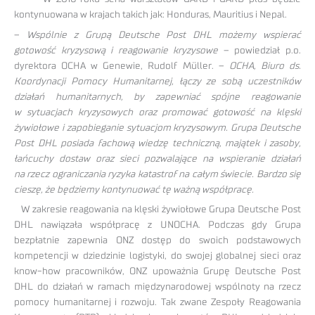
kontynuowana w krajach takich jak: Honduras, Mauritius i Nepal.
–
Wspólnie z Grupą Deutsche Post DHL możemy wspierać
gotowość kryzysową i reagowanie kryzysowe
– powiedział p.o.
dyrektora OCHA w Genewie, Rudolf Müller. –
OCHA, Biuro ds.
Koordynacji Pomocy Humanitarnej, łączy ze sobą uczestników
działań humanitarnych, by zapewniać spójne reagowanie
w sytuacjach kryzysowych oraz promować gotowość na klęski
żywiołowe i zapobieganie sytuacjom kryzysowym. Grupa Deutsche
Post DHL posiada fachową wiedzę techniczną, majątek i zasoby,
łańcuchy dostaw oraz sieci pozwalające na wspieranie działań
na rzecz ograniczania ryzyka katastrof na całym świecie. Bardzo się
cieszę, że będziemy kontynuować tę ważną współpracę.
W zakresie reagowania na klęski żywiołowe Grupa Deutsche Post
DHL nawiązała współpracę z UNOCHA. Podczas gdy Grupa
bezpłatnie zapewnia ONZ dostęp do swoich podstawowych
kompetencji w dziedzinie logistyki, do swojej globalnej sieci oraz
know-how pracowników, ONZ upoważnia Grupę Deutsche Post
DHL do działań w ramach międzynarodowej wspólnoty na rzecz
pomocy humanitarnej i rozwoju. Tak zwane Zespoły Reagowania