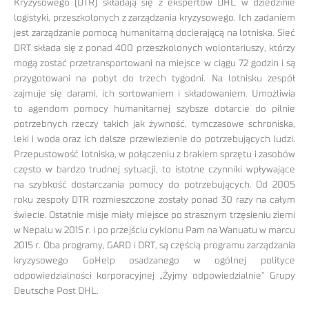
Kryzysowego (DTR) składają się z ekspertów DHL w dziedzinie
logistyki, przeszkolonych z zarządzania kryzysowego. Ich zadaniem
jest zarządzanie pomocą humanitarną docierającą na lotniska. Sieć
DRT składa się z ponad 400 przeszkolonych wolontariuszy, którzy
mogą zostać przetransportowani na miejsce w ciągu 72 godzin i są
przygotowani na pobyt do trzech tygodni. Na lotnisku zespół
zajmuje się darami, ich sortowaniem i składowaniem. Umożliwia
to agendom pomocy humanitarnej szybsze dotarcie do pilnie
potrzebnych rzeczy takich jak żywność, tymczasowe schroniska,
leki i woda oraz ich dalsze przewiezienie do potrzebujących ludzi.
Przepustowość lotniska, w połączeniu z brakiem sprzętu i zasobów
często w bardzo trudnej sytuacji, to istotne czynniki wpływające
na szybkość dostarczania pomocy do potrzebujących. Od 2005
roku zespoły DTR rozmieszczone zostały ponad 30 razy na całym
świecie. Ostatnie misje miały miejsce po strasznym trzęsieniu ziemi
w Nepalu w 2015 r. i po przejściu cyklonu Pam na Wanuatu w marcu
2015 r. Oba programy, GARD i DRT, są częścią programu zarządzania
kryzysowego GoHelp osadzanego w ogólnej polityce
odpowiedzialności korporacyjnej „Żyjmy odpowiedzialnie” Grupy
Deutsche Post DHL.